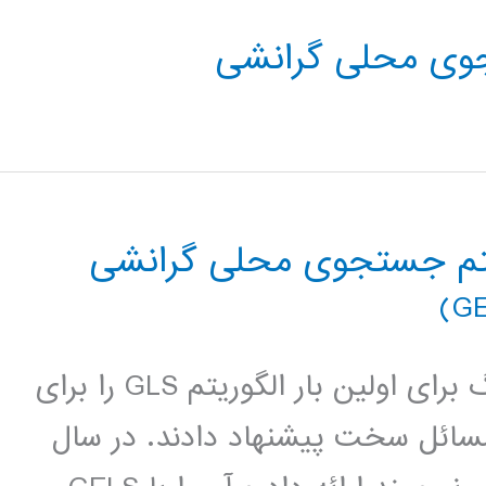
جوی محلی گرانشی
یتم جستجوی محلی گرانشی
مقدمه : در سال 1995 وادریس و تسانگ برای اولین بار الگوریتم GLS را برای
ئل سخت پیشنهاد دادند. در سال