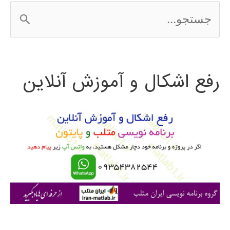
ج
الگوریتم
س
ژنتیک
ت
رفع اشکال و آموزش آنلاین
ج
و
ب
ر
ا
ی
: