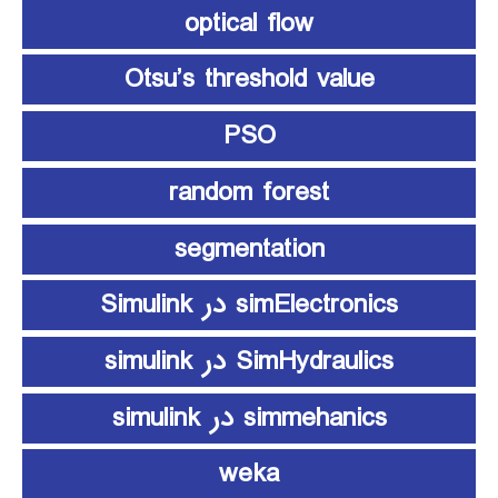
optical flow
Otsu’s threshold value
PSO
random forest
segmentation
simElectronics در Simulink
SimHydraulics در simulink
simmehanics در simulink
weka