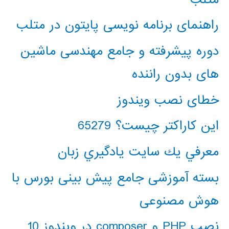
راهنمای برنامه نویسی پایتون در متلب
دوره پیشرفته و جامع مهندسی ماشین
های بدون راننده
خطای نصب ویندوز
این کاراکتر چیست؟ 65279
معرفي يك سايت يادگيري زبان
بسته آموزشی جامع پیش بینی بورس با
هوش مصنوعی
نصب PHP و composer در ویندوز 10