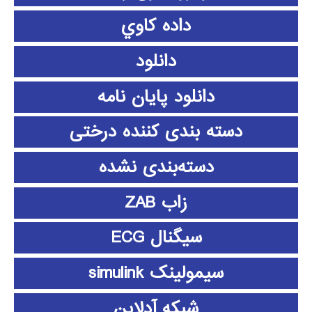
داده كاوي
دانلود
دانلود پايان نامه
دسته بندی کننده درختی
دسته‌بندی نشده
زاب ZAB
سیگنال ECG
سیمولینک simulink
شبکه آدلاین