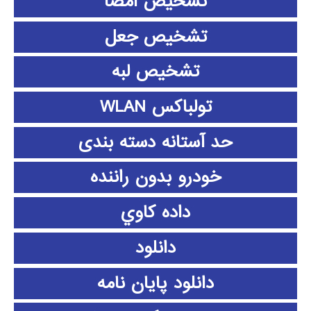
تشخیص امضا
تشخیص جعل
تشخیص لبه
تولباکس WLAN
حد آستانه دسته بندی
خودرو بدون راننده
داده كاوي
دانلود
دانلود پايان نامه