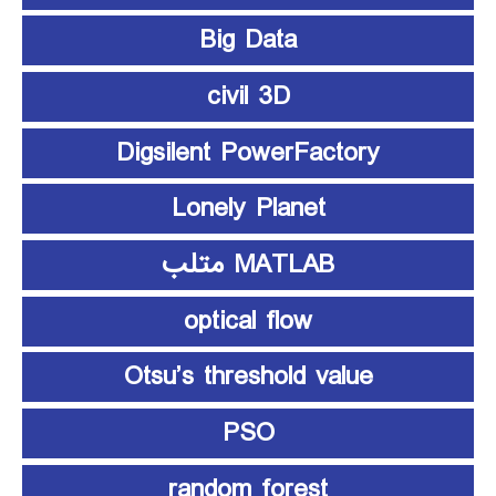
Big Data
civil 3D
Digsilent PowerFactory
Lonely Planet
MATLAB متلب
optical flow
Otsu’s threshold value
PSO
random forest