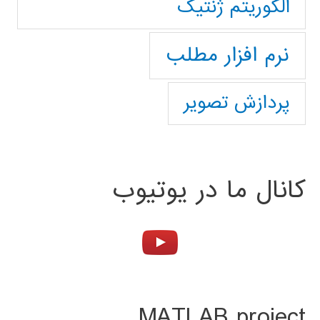
الگوریتم ژنتیک
نرم افزار مطلب
پردازش تصویر
کانال ما در یوتیوب
MATLAB project