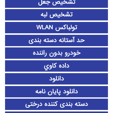
تشخیص جعل
تشخیص لبه
تولباکس WLAN
حد آستانه دسته بندی
خودرو بدون راننده
داده كاوي
دانلود
دانلود پايان نامه
دسته بندی کننده درختی