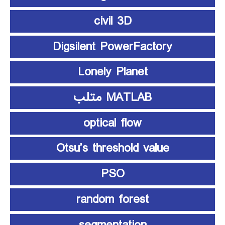
civil 3D
Digsilent PowerFactory
Lonely Planet
MATLAB متلب
optical flow
Otsu’s threshold value
PSO
random forest
segmentation