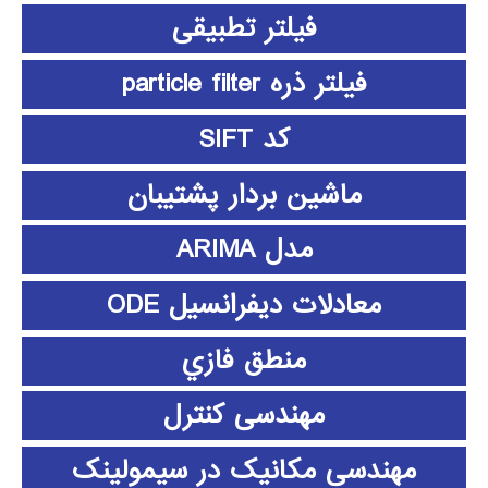
فیلتر تطبیقی
فیلتر ذره particle filter
کد SIFT
ماشین بردار پشتیبان
مدل ARIMA
معادلات دیفرانسیل ODE
منطق فازي
مهندسی کنترل
مهندسی مکانیک در سیمولینک