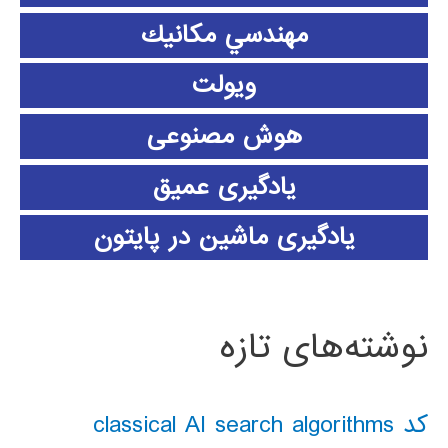
مهندسي مكانيك
ویولت
هوش مصنوعی
یادگیری عمیق
یادگیری ماشین در پایتون
نوشته‌های تازه
کد classical AI search algorithms