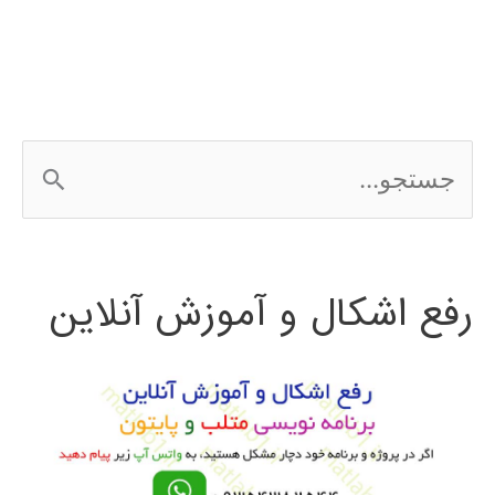
فوردی
ج
س
ت
رفع اشکال و آموزش آنلاین
ج
و
ب
ر