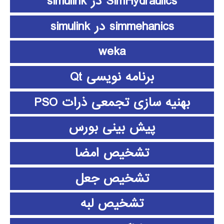
SimHydraulics در simulink
simmehanics در simulink
weka
برنامه نویسی Qt
بهنیه سازی تجمعی ذرات PSO
پیش بینی بورس
تشخیص امضا
تشخیص جعل
تشخیص لبه