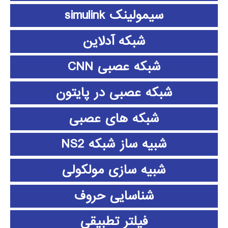
سیمولینک simulink
شبکه آدلاین
شبکه عصبی CNN
شبکه عصبی در پایتون
شبکه های عصبی
شبیه ساز شبکه NS2
شبیه سازی مولکولی
شناسایی حروف
فیلتر تطبیقی