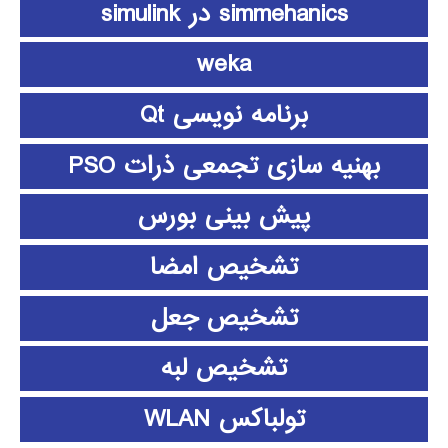
simmehanics در simulink
weka
برنامه نویسی Qt
بهنیه سازی تجمعی ذرات PSO
پیش بینی بورس
تشخیص امضا
تشخیص جعل
تشخیص لبه
تولباکس WLAN