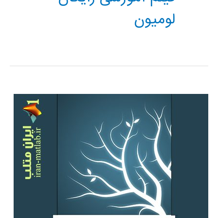
لومیون