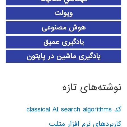
ویولت
هوش مصنوعی
یادگیری عمیق
یادگیری ماشین در پایتون
نوشته‌های تازه
کد classical AI search algorithms
کاربردهای نرم افزار متلب