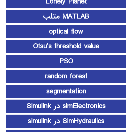
Lonely Planet
MATLAB متلب
optical flow
Otsu’s threshold value
PSO
random forest
segmentation
simElectronics در Simulink
SimHydraulics در simulink