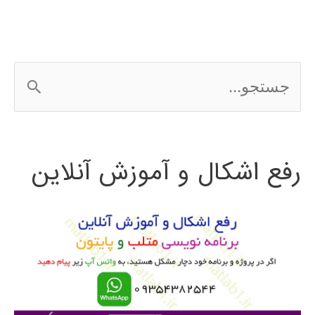
LUMION
ج
س
ت
رفع اشکال و آموزش آنلاین
ج
و
ب
ر
ا