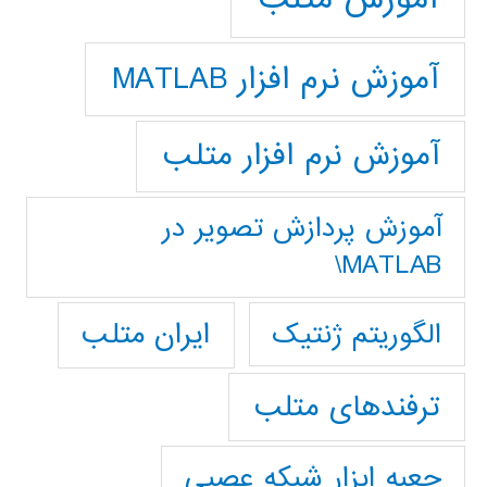
آموزش نرم افزار MATLAB
آموزش نرم افزار متلب
آموزش پردازش تصوير در
MATLAB\
ایران متلب
الگوریتم ژنتیک
ترفندهای متلب
جعبه ابزار شبکه عصبی