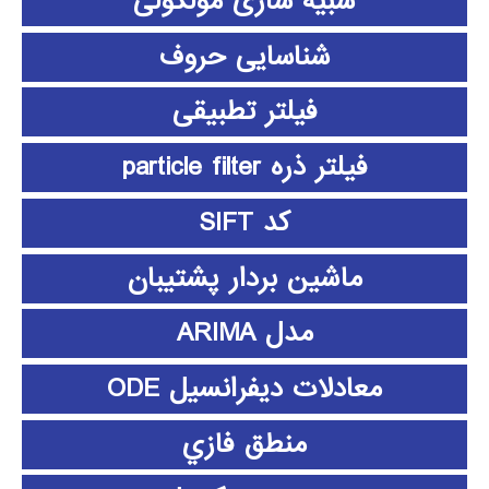
شبیه سازی مولکولی
شناسایی حروف
فیلتر تطبیقی
فیلتر ذره particle filter
کد SIFT
ماشین بردار پشتیبان
مدل ARIMA
معادلات دیفرانسیل ODE
منطق فازي