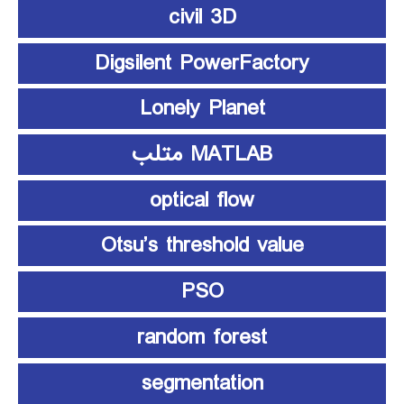
civil 3D
Digsilent PowerFactory
Lonely Planet
MATLAB متلب
optical flow
Otsu’s threshold value
PSO
random forest
segmentation