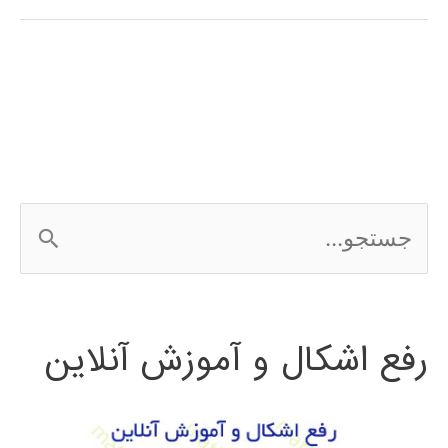
اسپارک
ج
س
ت
رفع اشکال و آموزش آنلاین
ج
و