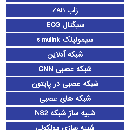
زاب ZAB
سیگنال ECG
سیمولینک simulink
شبکه آدلاین
شبکه عصبی CNN
شبکه عصبی در پایتون
شبکه های عصبی
شبیه ساز شبکه NS2
شبیه سازی مولکولی