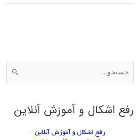
فارسی
اتوکد
AUTOCAD
ج
س
ت
رفع اشکال و آموزش آنلاین
ج
و
ب