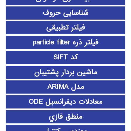
شناسایی حروف
فیلتر تطبیقی
فیلتر ذره particle filter
کد SIFT
ماشین بردار پشتیبان
مدل ARIMA
معادلات دیفرانسیل ODE
منطق فازي