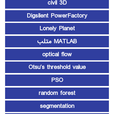
civil 3D
Digsilent PowerFactory
Lonely Planet
MATLAB متلب
optical flow
Otsu’s threshold value
PSO
random forest
segmentation