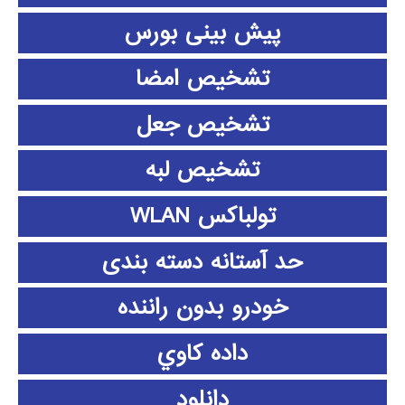
پیش بینی بورس
تشخیص امضا
تشخیص جعل
تشخیص لبه
تولباکس WLAN
حد آستانه دسته بندی
خودرو بدون راننده
داده كاوي
دانلود