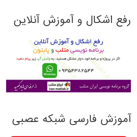
ت
رفع اشکال و آموزش آنلاین
ج
و
ب
ر
ا
ی
:
آموزش فارسی شبکه عصبی