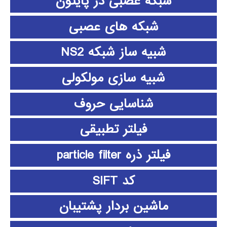
شبکه عصبی در پایتون
شبکه های عصبی
شبیه ساز شبکه NS2
شبیه سازی مولکولی
شناسایی حروف
فیلتر تطبیقی
فیلتر ذره particle filter
کد SIFT
ماشین بردار پشتیبان