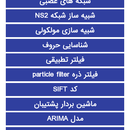
شبکه های عصبی
شبیه ساز شبکه NS2
شبیه سازی مولکولی
شناسایی حروف
فیلتر تطبیقی
فیلتر ذره particle filter
کد SIFT
ماشین بردار پشتیبان
مدل ARIMA