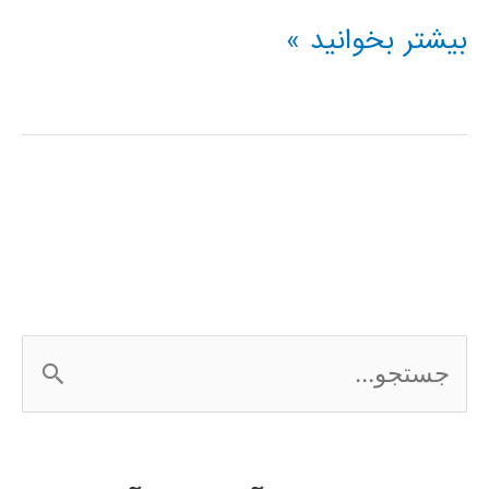
فیلم
بیشتر بخوانید »
آموزش
فارسی
3Ds
MAX
ج
س
ت