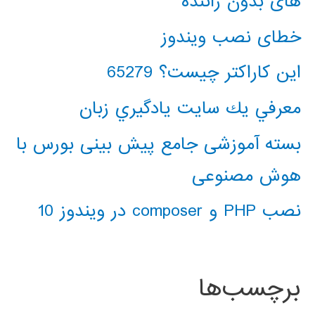
های بدون راننده
خطای نصب ویندوز
این کاراکتر چیست؟ 65279
معرفي يك سايت يادگيري زبان
بسته آموزشی جامع پیش بینی بورس با
هوش مصنوعی
نصب PHP و composer در ویندوز 10
برچسب‌ها