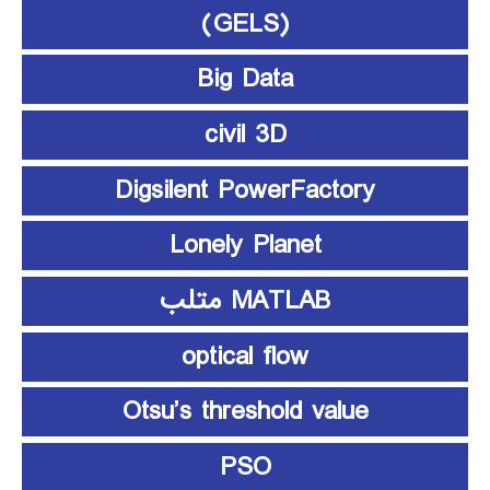
(GELS)
Big Data
civil 3D
Digsilent PowerFactory
Lonely Planet
MATLAB متلب
optical flow
Otsu’s threshold value
PSO