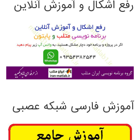
رفع اشکال و آموزش آنلاین
ج
و
ب
ر
ا
ی
:
آموزش فارسی شبکه عصبی