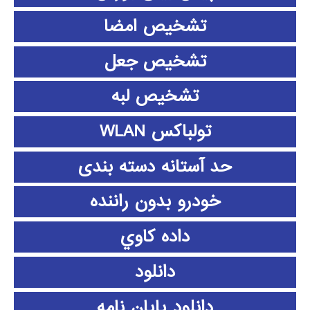
تشخیص امضا
تشخیص جعل
تشخیص لبه
تولباکس WLAN
حد آستانه دسته بندی
خودرو بدون راننده
داده كاوي
دانلود
دانلود پايان نامه