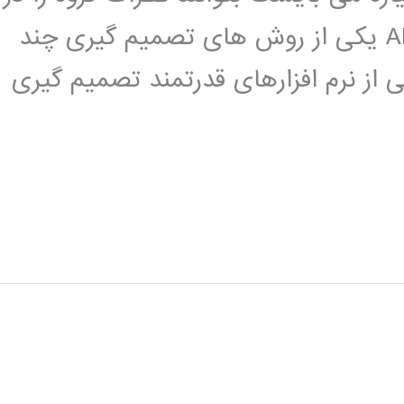
نظر بگیرند. فرایند سلسله مراتبی یا AHP یکی از روش های تصمیم گیری چند
است. نرم افزار expert choice یکی از نرم افزارهای قدرتمند تصمیم گیری