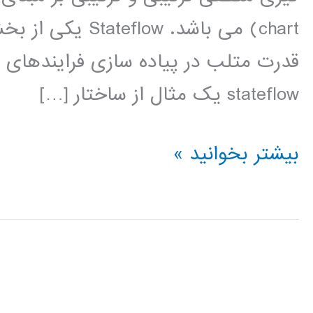
chart) می باشد.
قدرت متلب در پیاده سازی فرایندهای پ
stateflow يک مثال از ساختار […]
فیلم
بیشتر بخوانید »
آموزشی
stateflow
در
MATLAB