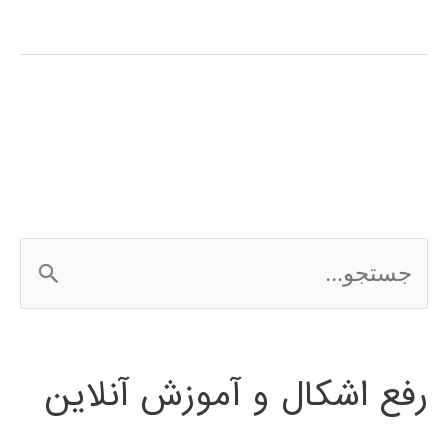
های
فازی
(fuzzy
system)
در
پایتون
ج
س
ت
رفع اشکال و آموزش آنلاین
ج
و