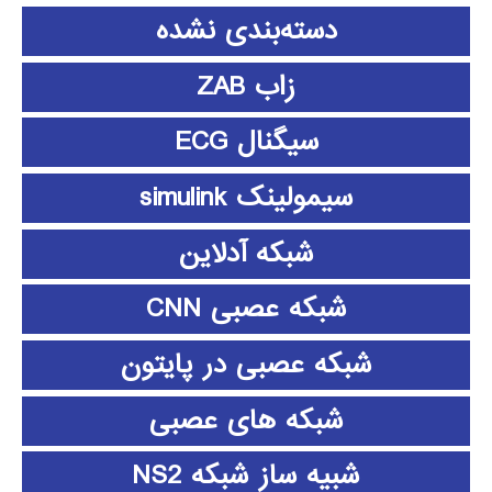
دسته‌بندی نشده
زاب ZAB
سیگنال ECG
سیمولینک simulink
شبکه آدلاین
شبکه عصبی CNN
شبکه عصبی در پایتون
شبکه های عصبی
شبیه ساز شبکه NS2