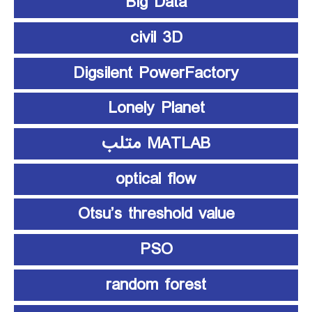
Big Data
civil 3D
Digsilent PowerFactory
Lonely Planet
MATLAB متلب
optical flow
Otsu’s threshold value
PSO
random forest