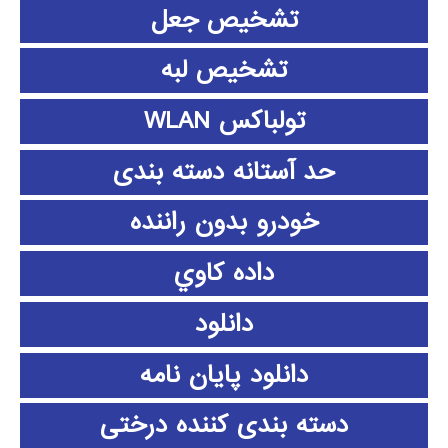
تشخیص جعل
تشخیص لبه
تولباکس WLAN
حد آستانه دسته بندی
خودرو بدون راننده
داده كاوي
دانلود
دانلود پايان نامه
دسته بندی کننده درختی