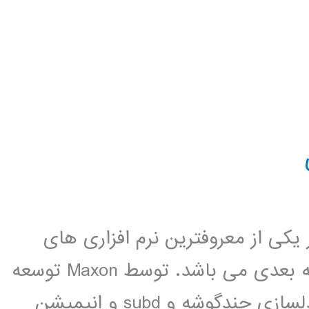
ci ، این نرم افزار یکی از معروفترین نرم افزاری های
مدلسازی و انمشن سازی و رندرینگ سه بعدی می باشد. توسط Maxon توسعه
داده شده است. Cinema 4D قادر به مدلسازی چندگوشه و subd و انیمیشن