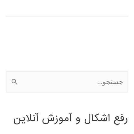
آپاچی
هدوپ
Apache
Hadoop
ج
س
ت
رفع اشکال و آموزش آنلاین
ج
و