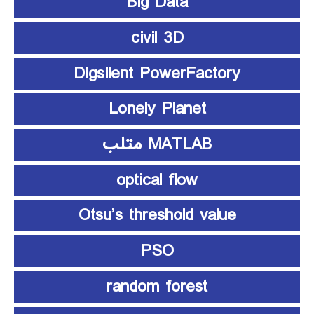
Big Data
civil 3D
Digsilent PowerFactory
Lonely Planet
MATLAB متلب
optical flow
Otsu’s threshold value
PSO
random forest