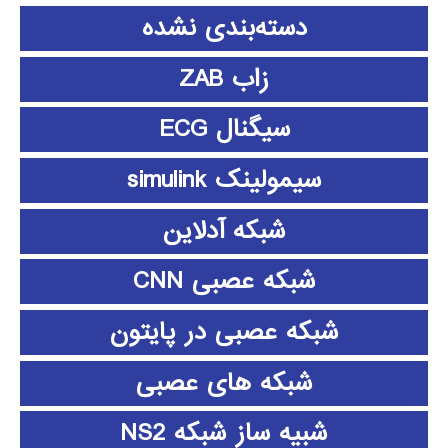
دسته‌بندی نشده
زاب ZAB
سیگنال ECG
سیمولینک simulink
شبکه آدلاین
شبکه عصبی CNN
شبکه عصبی در پایتون
شبکه های عصبی
شبیه ساز شبکه NS2