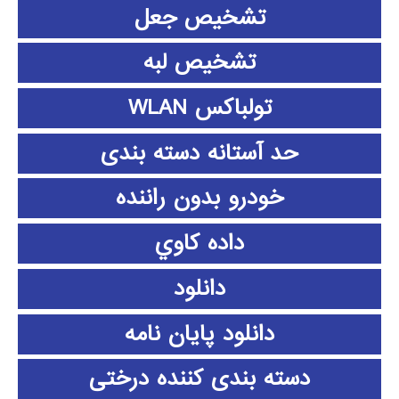
تشخیص جعل
تشخیص لبه
تولباکس WLAN
حد آستانه دسته بندی
خودرو بدون راننده
داده كاوي
دانلود
دانلود پايان نامه
دسته بندی کننده درختی