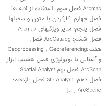
Arcmap فصل سوم: استفاده از لایه ­ها
فصل چهارم: کارکردن با متون و سمبل­ها
فصل پنجم: سایر ویژگی­های Arcmap
فصل ششم: ArcCatalog فصل
هفتم:Geoprocessing , Georeferencing
و آشنایی با توپولوژی فصل هشتم: ابزار
ArcScan فصل نهم:Spatial Analyst
فصل دهم: 3D Analyst فصل یازدهم:
ArcScene […]