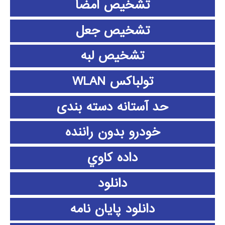
تشخیص امضا
تشخیص جعل
تشخیص لبه
تولباکس WLAN
حد آستانه دسته بندی
خودرو بدون راننده
داده كاوي
دانلود
دانلود پايان نامه