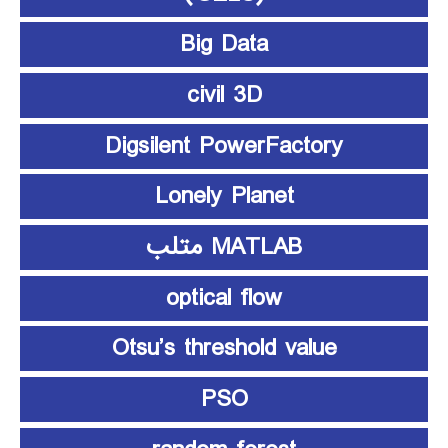
Big Data
civil 3D
Digsilent PowerFactory
Lonely Planet
MATLAB متلب
optical flow
Otsu’s threshold value
PSO