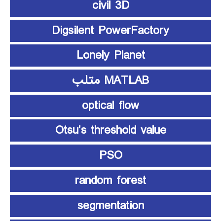
civil 3D
Digsilent PowerFactory
Lonely Planet
MATLAB متلب
optical flow
Otsu’s threshold value
PSO
random forest
segmentation