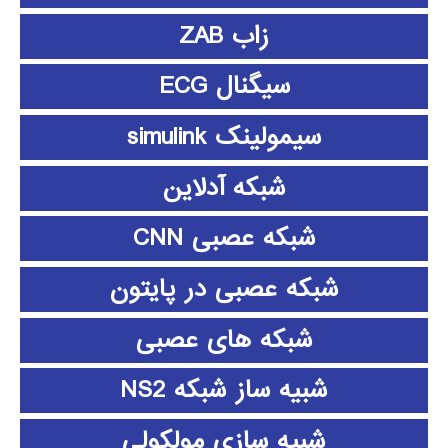
زاب ZAB
سیگنال ECG
سیمولینک simulink
شبکه آدلاین
شبکه عصبی CNN
شبکه عصبی در پایتون
شبکه های عصبی
شبیه ساز شبکه NS2
شبیه سازی مولکولی