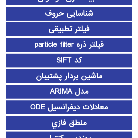
شناسایی حروف
فیلتر تطبیقی
فیلتر ذره particle filter
کد SIFT
ماشین بردار پشتیبان
مدل ARIMA
معادلات دیفرانسیل ODE
منطق فازي