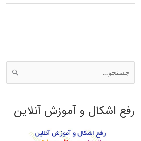
فارسی
اتوکد
AUTOCAD
ج
س
ت
رفع اشکال و آموزش آنلاین
ج
و
ب