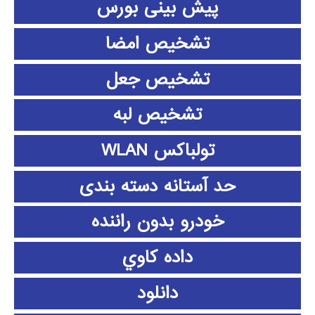
پیش بینی بورس
تشخیص امضا
تشخیص جعل
تشخیص لبه
تولباکس WLAN
حد آستانه دسته بندی
خودرو بدون راننده
داده كاوي
دانلود