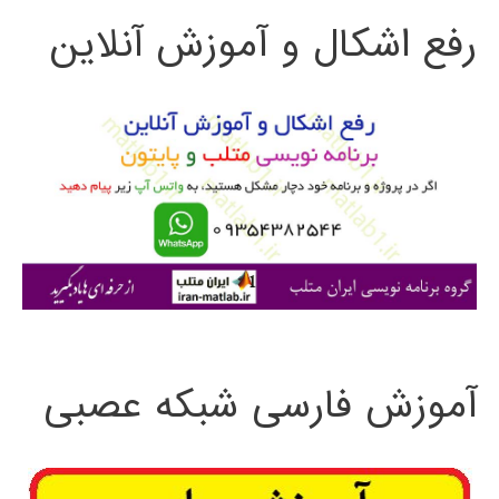
رفع اشکال و آموزش آنلاین
ج
و
ب
ر
ا
ی
:
آموزش فارسی شبکه عصبی