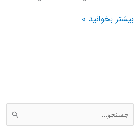
رگرسیون
بیشتر بخوانید »
(regression)
در
پایتون
ج
س
ت