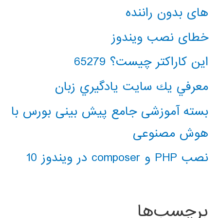
های بدون راننده
خطای نصب ویندوز
این کاراکتر چیست؟ 65279
معرفي يك سايت يادگيري زبان
بسته آموزشی جامع پیش بینی بورس با
هوش مصنوعی
نصب PHP و composer در ویندوز 10
برچسب‌ها