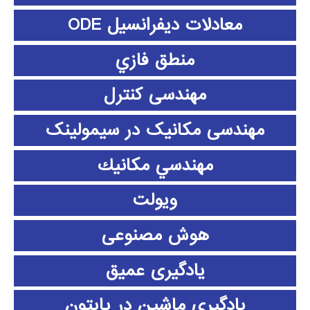
معادلات دیفرانسیل ODE
منطق فازي
مهندسی کنترل
مهندسی مکانیک در سیمولینک
مهندسي مكانيك
ویولت
هوش مصنوعی
یادگیری عمیق
یادگیری ماشین در پایتون