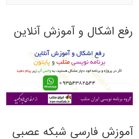
س
ت
رفع اشکال و آموزش آنلاین
ج
و
ب
ر
ا
ی
:
آموزش فارسی شبکه عصبی