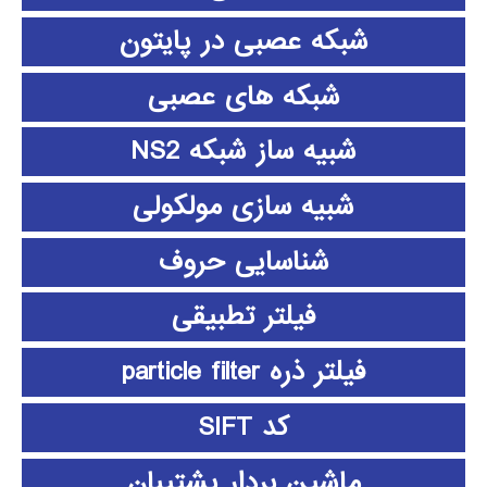
شبکه عصبی در پایتون
شبکه های عصبی
شبیه ساز شبکه NS2
شبیه سازی مولکولی
شناسایی حروف
فیلتر تطبیقی
فیلتر ذره particle filter
کد SIFT
ماشین بردار پشتیبان