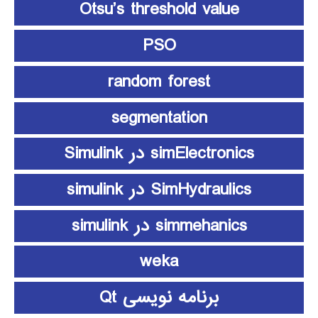
Otsu’s threshold value
PSO
random forest
segmentation
simElectronics در Simulink
SimHydraulics در simulink
simmehanics در simulink
weka
برنامه نویسی Qt