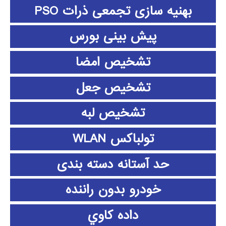
بهنیه سازی تجمعی ذرات PSO
پیش بینی بورس
تشخیص امضا
تشخیص جعل
تشخیص لبه
تولباکس WLAN
حد آستانه دسته بندی
خودرو بدون راننده
داده كاوي