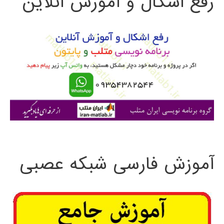
رفع اشکال و آموزش آنلاین
ج
و
ب
ر
ا
ی
:
آموزش فارسی شبکه عصبی