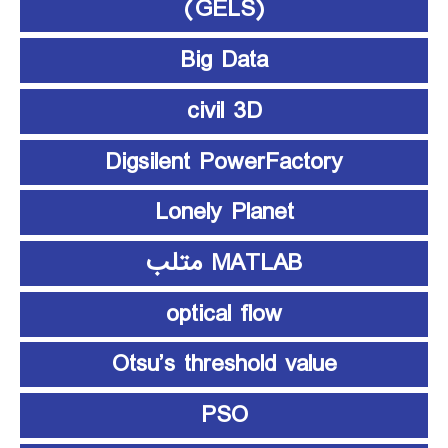
(GELS)
Big Data
civil 3D
Digsilent PowerFactory
Lonely Planet
MATLAB متلب
optical flow
Otsu’s threshold value
PSO