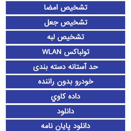
تشخیص امضا
تشخیص جعل
تشخیص لبه
تولباکس WLAN
حد آستانه دسته بندی
خودرو بدون راننده
داده كاوي
دانلود
دانلود پايان نامه