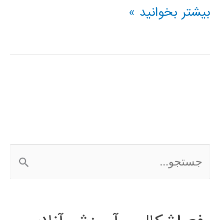
شبکه
بیشتر بخوانید »
عصبی
ویولت
چیست
؟
ج
س
ت