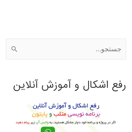
python
ج
س
ت
رفع اشکال و آموزش آنلاین
ج
و
ب
ر