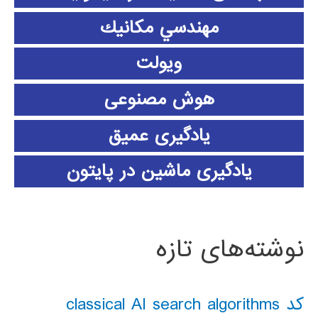
مهندسي مكانيك
ویولت
هوش مصنوعی
یادگیری عمیق
یادگیری ماشین در پایتون
نوشته‌های تازه
کد classical AI search algorithms