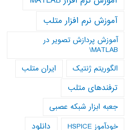
آموزش نرم افزار MATLAB
آموزش نرم افزار متلب
آموزش پردازش تصوير در
MATLAB\
ایران متلب
الگوریتم ژنتیک
ترفندهای متلب
جعبه ابزار شبکه عصبی
دانلود
خودآموز HSPICE