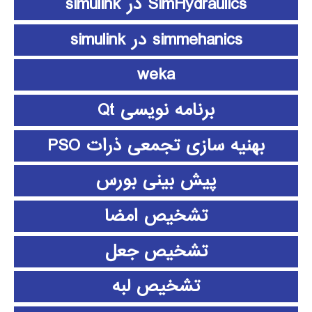
SimHydraulics در simulink
simmehanics در simulink
weka
برنامه نویسی Qt
بهنیه سازی تجمعی ذرات PSO
پیش بینی بورس
تشخیص امضا
تشخیص جعل
تشخیص لبه