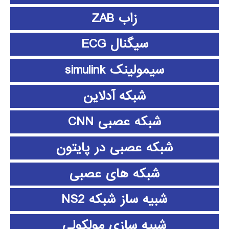
زاب ZAB
سیگنال ECG
سیمولینک simulink
شبکه آدلاین
شبکه عصبی CNN
شبکه عصبی در پایتون
شبکه های عصبی
شبیه ساز شبکه NS2
شبیه سازی مولکولی