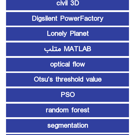
civil 3D
Digsilent PowerFactory
Lonely Planet
MATLAB متلب
optical flow
Otsu’s threshold value
PSO
random forest
segmentation