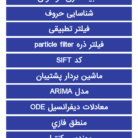
شناسایی حروف
فیلتر تطبیقی
فیلتر ذره particle filter
کد SIFT
ماشین بردار پشتیبان
مدل ARIMA
معادلات دیفرانسیل ODE
منطق فازي