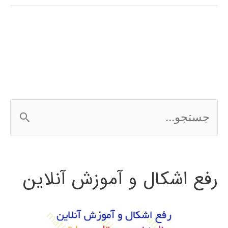
(signal
processing)
در
پایتون
ج
س
ت
رفع اشکال و آموزش آنلاین
ج
و
ب