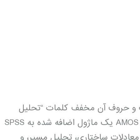
اری است و حروف آن مخفف کلمات “تحلیل
ساختار های یک گشتاور[1]” می باشند. AMOS یک ماژول اضافه شده به SPSS
عادلات ساختاری، تحلیل مسیر، و