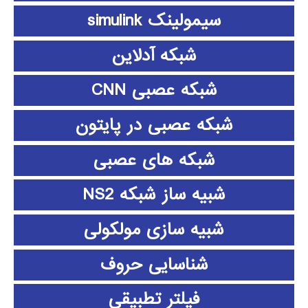
سیمولینک simulink
شبکه آدلاین
شبکه عصبی CNN
شبکه عصبی در پایتون
شبکه های عصبی
شبیه ساز شبکه NS2
شبیه سازی مولکولی
شناسایی حروف
فیلتر تطبیقی