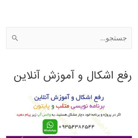
ج
س
ت
رفع اشکال و آموزش آنلاین
ج
و
ب
ر
ا