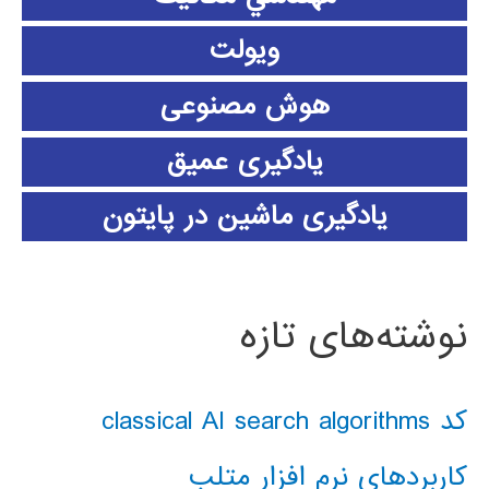
ویولت
هوش مصنوعی
یادگیری عمیق
یادگیری ماشین در پایتون
نوشته‌های تازه
کد classical AI search algorithms
کاربردهای نرم افزار متلب