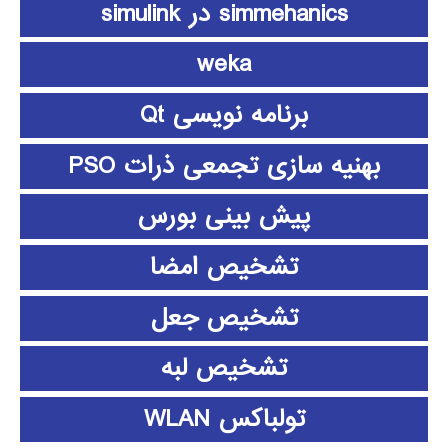
simmehanics در simulink
weka
برنامه نویسی Qt
بهنیه سازی تجمعی ذرات PSO
پیش بینی بورس
تشخیص امضا
تشخیص جعل
تشخیص لبه
تولباکس WLAN