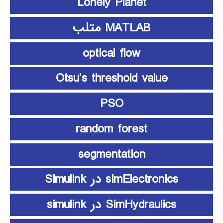
Lonely Planet
MATLAB متلب
optical flow
Otsu’s threshold value
PSO
random forest
segmentation
simElectronics در Simulink
SimHydraulics در simulink