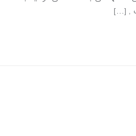
 , […]