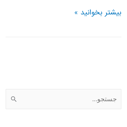
فیلم
بیشتر بخوانید »
آموزشی
شبکه
عصبی
کانالوشن
ج
س
ت