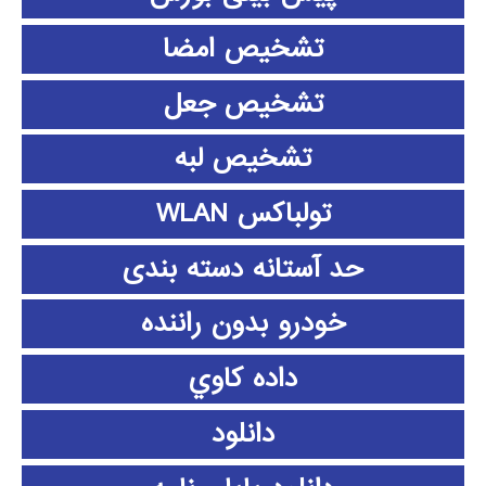
تشخیص امضا
تشخیص جعل
تشخیص لبه
تولباکس WLAN
حد آستانه دسته بندی
خودرو بدون راننده
داده كاوي
دانلود