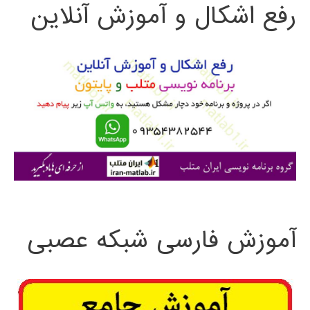
رفع اشکال و آموزش آنلاین
ج
و
ب
ر
ا
ی
:
آموزش فارسی شبکه عصبی