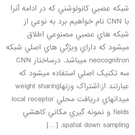
شبکه عصبي کانولوشني که در ادامه آنرا
با CNN نام خواهيم برد به نوعي از
شبکه هاي عصبي مصنوعي اطلاق
ميشود که داراي ويژگي هاي اصلي شبکه
neocognitron ميباشد. درساختار CNN
سه تکنيک اصلي استفاده ميشود که
عبارتند از:اشتراک وزنهاweight sharing
ميدانهاي دريافت محلي local receptor
fields و نمونه گيري مکاني کاهشي
spatial down sampling. […]