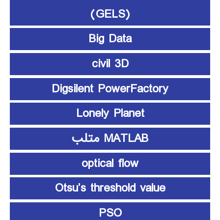
(GELS)
Big Data
civil 3D
Digsilent PowerFactory
Lonely Planet
MATLAB متلب
optical flow
Otsu’s threshold value
PSO