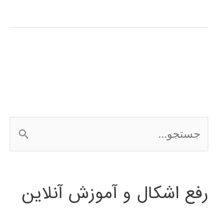
ژنتیک
(genetic
algorithm)
در
پایتون
ج
س
ت
رفع اشکال و آموزش آنلاین
ج
و