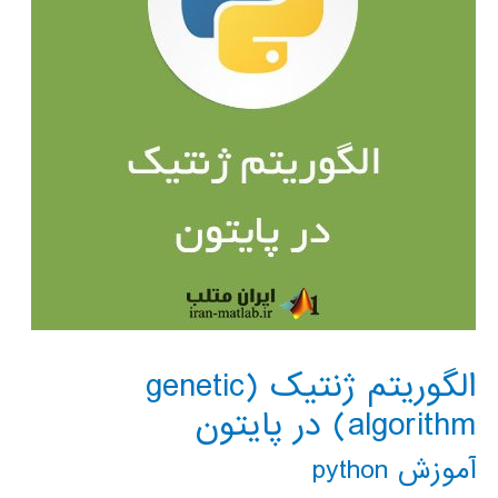
الگوریتم ژنتیک (genetic
algorithm) در پایتون
آموزش python