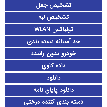
تشخیص جعل
تشخیص لبه
تولباکس WLAN
حد آستانه دسته بندی
خودرو بدون راننده
داده كاوي
دانلود
دانلود پايان نامه
دسته بندی کننده درختی