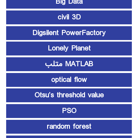
Big Data
civil 3D
Digsilent PowerFactory
Lonely Planet
MATLAB متلب
optical flow
Otsu’s threshold value
PSO
random forest