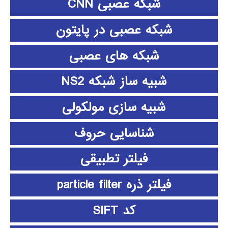
شبکه عصبی CNN
شبکه عصبی در پایتون
شبکه های عصبی
شبیه ساز شبکه NS2
شبیه سازی مولکولی
شناسایی حروف
فیلتر تطبیقی
فیلتر ذره particle filter
کد SIFT