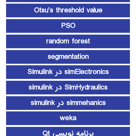
Otsu’s threshold value
PSO
random forest
segmentation
simElectronics در Simulink
SimHydraulics در simulink
simmehanics در simulink
weka
برنامه نویسی Qt