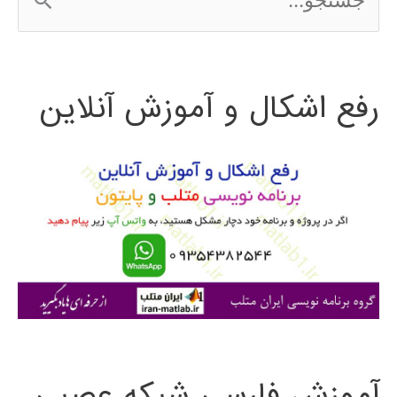
س
ت
رفع اشکال و آموزش آنلاین
ج
و
ب
ر
ا
ی
:
آموزش فارسی شبکه عصبی