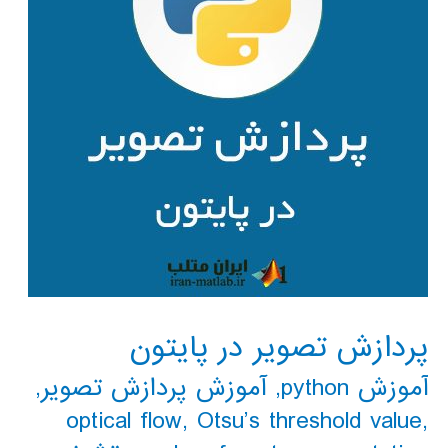
پردازش تصویر در پایتون
آموزش python
,
آموزش پردازش تصویر
,
optical flow
,
Otsu’s threshold value
,