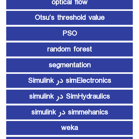
optical flow
Otsu’s threshold value
PSO
random forest
segmentation
simElectronics در Simulink
SimHydraulics در simulink
simmehanics در simulink
weka