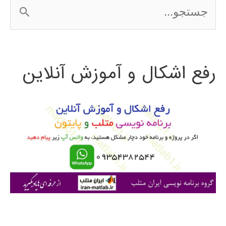
ج
س
ت
رفع اشکال و آموزش آنلاین
ج
و
ب
ر
ا
ی
: