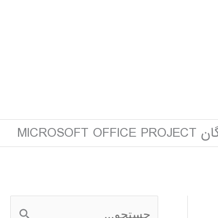
MICROSOF
ج