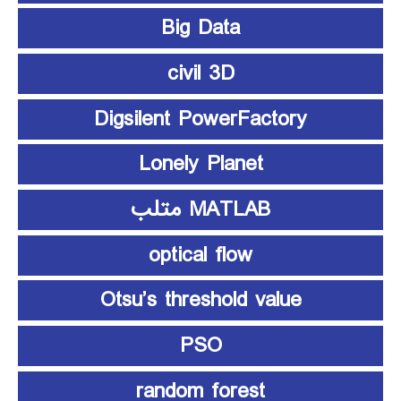
Big Data
civil 3D
Digsilent PowerFactory
Lonely Planet
MATLAB متلب
optical flow
Otsu’s threshold value
PSO
random forest