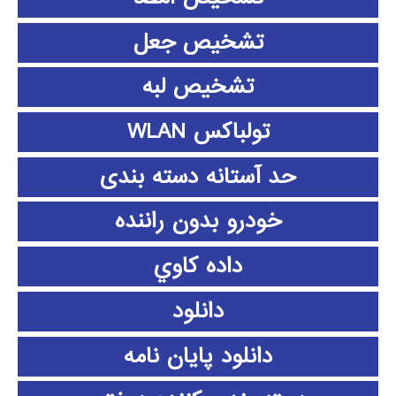
تشخیص جعل
تشخیص لبه
تولباکس WLAN
حد آستانه دسته بندی
خودرو بدون راننده
داده كاوي
دانلود
دانلود پايان نامه