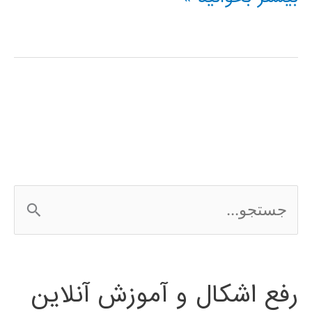
آموزشی
SimHydraulics
در
simulink
ج
س
ت
رفع اشکال و آموزش آنلاین
ج