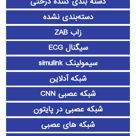
دسته بندی کننده درختی
دسته‌بندی نشده
زاب ZAB
سیگنال ECG
سیمولینک simulink
شبکه آدلاین
شبکه عصبی CNN
شبکه عصبی در پایتون
شبکه های عصبی