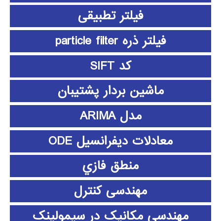
فیلتر تطبیقی
فیلتر ذره particle filter
کد SIFT
ماشین بردار پشتیبان
مدل ARIMA
معادلات دیفرانسیل ODE
منطق فازي
مهندسی کنترل
مهندسی مکانیک در سیمولینک