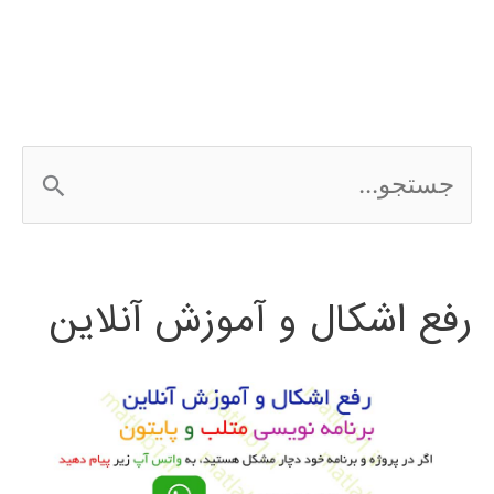
wordpress
ج
س
ت
رفع اشکال و آموزش آنلاین
ج
و
ب
ر