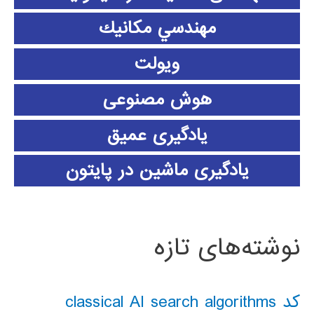
مهندسي مكانيك
ویولت
هوش مصنوعی
یادگیری عمیق
یادگیری ماشین در پایتون
نوشته‌های تازه
کد classical AI search algorithms