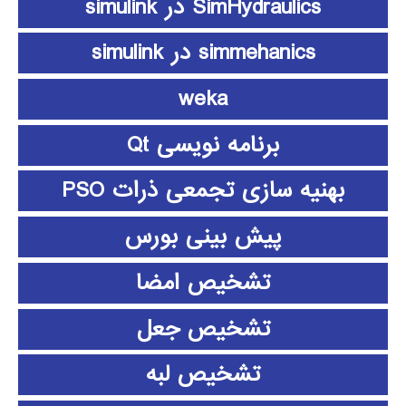
SimHydraulics در simulink
simmehanics در simulink
weka
برنامه نویسی Qt
بهنیه سازی تجمعی ذرات PSO
پیش بینی بورس
تشخیص امضا
تشخیص جعل
تشخیص لبه