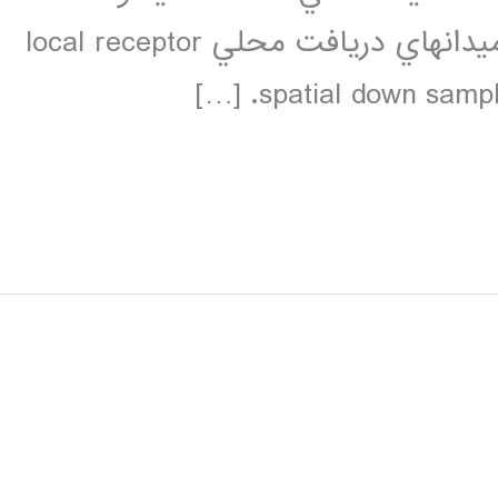
عبارتند از:اشتراک وزنهاweight sharing ميدانهاي دريافت محلي local receptor