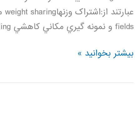
fields و نمونه گيري مکاني کاهشي spatial down sampling. […]
فیلم
بیشتر بخوانید »
آموزشی
شبکه
عصبی
کانالوشن