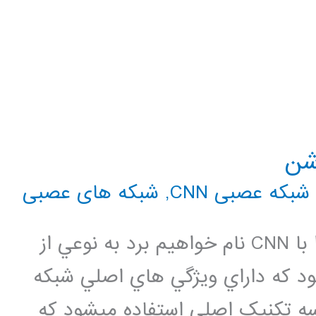
شن
شبکه عصبی CNN
,
شبکه های عصبی
شبکه عصبي کانولوشني که در ادامه آنرا با CNN نام خواهيم برد به نوعي از
 که داراي ويژگي هاي اصلي شبکه
neocognit ميباشد. درساختار CNN سه تکنيک اصلي استفاده ميشود که