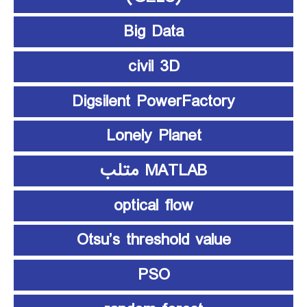
Big Data
civil 3D
Digsilent PowerFactory
Lonely Planet
MATLAB متلب
optical flow
Otsu’s threshold value
PSO