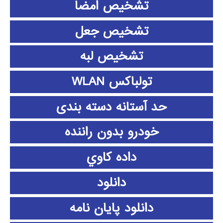
تشخیص امضا
تشخیص جعل
تشخیص لبه
تولباکس WLAN
حد آستانه دسته بندی
خودرو بدون راننده
داده كاوي
دانلود
دانلود پايان نامه