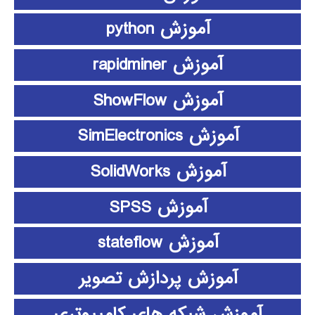
آموزش python
آموزش rapidminer
آموزش ShowFlow
آموزش SimElectronics
آموزش SolidWorks
آموزش SPSS
آموزش stateflow
آموزش پردازش تصویر
آموزش شبکه های کامپیوتری