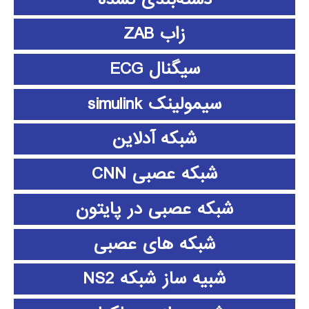
زاب ZAB
سیگنال ECG
سیمولینک simulink
شبکه آدلاین
شبکه عصبی CNN
شبکه عصبی در پایتون
شبکه های عصبی
شبیه ساز شبکه NS2