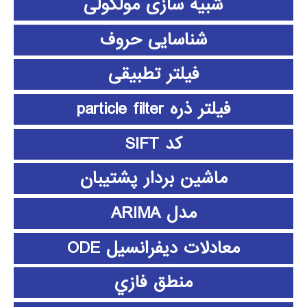
شبیه سازی مولکولی
شناسایی حروف
فیلتر تطبیقی
فیلتر ذره particle filter
کد SIFT
ماشین بردار پشتیبان
مدل ARIMA
معادلات دیفرانسیل ODE
منطق فازي