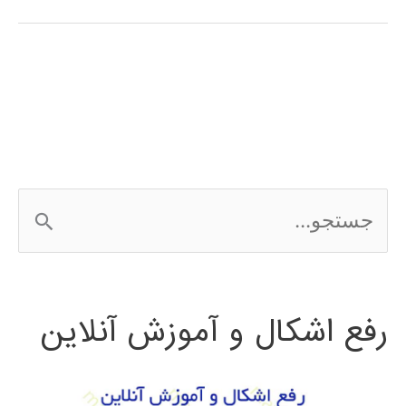
آموزش
فارسی
الگوریتم
جستجوی
محلی
ج
گرانشی
س
ت
رفع اشکال و آموزش آنلاین
ج
و