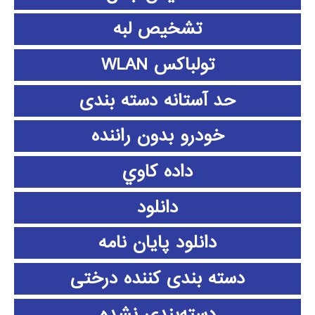
تشخیص لبه
تولباکس WLAN
حد آستانه دسته بندی
خودرو بدون راننده
داده كاوي
دانلود
دانلود پايان نامه
دسته بندی کننده درختی
دسته‌بندی نشده