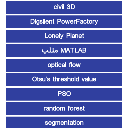
civil 3D
Digsilent PowerFactory
Lonely Planet
MATLAB متلب
optical flow
Otsu’s threshold value
PSO
random forest
segmentation