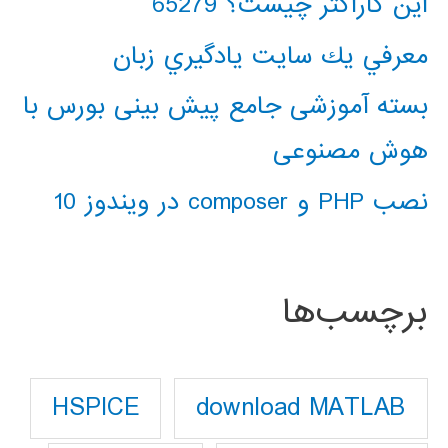
این کاراکتر چیست؟ 65279
معرفي يك سايت يادگيري زبان
بسته آموزشی جامع پیش بینی بورس با
هوش مصنوعی
نصب PHP و composer در ویندوز 10
برچسب‌ها
download MATLAB
HSPICE