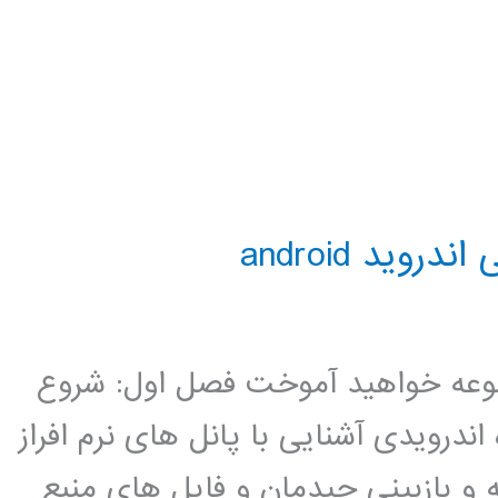
ید android
جموعه خواهید آموخت فصل اول: شروع
اد اولین پروژه اندرویدی آشنایی با پانل های نرم افراز
 و بازبینی چیدمان و فایل های منبع