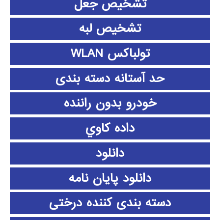
تشخیص جعل
تشخیص لبه
تولباکس WLAN
حد آستانه دسته بندی
خودرو بدون راننده
داده كاوي
دانلود
دانلود پايان نامه
دسته بندی کننده درختی