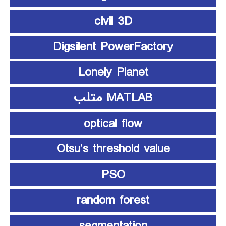
civil 3D
Digsilent PowerFactory
Lonely Planet
MATLAB متلب
optical flow
Otsu’s threshold value
PSO
random forest
segmentation