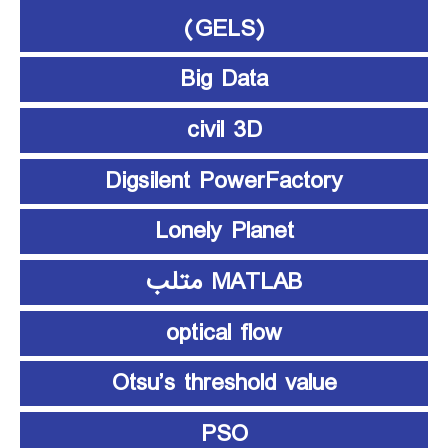
(GELS)
Big Data
civil 3D
Digsilent PowerFactory
Lonely Planet
MATLAB متلب
optical flow
Otsu’s threshold value
PSO