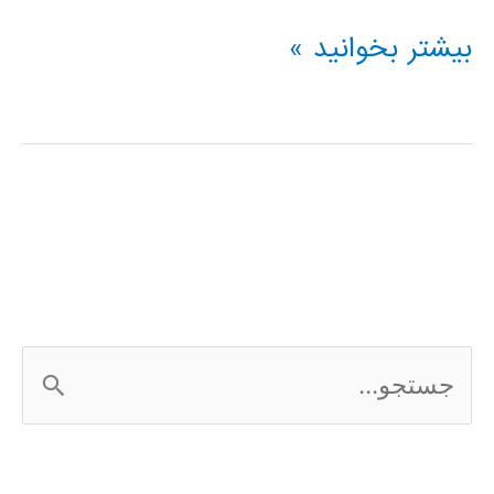
فیلم
بیشتر بخوانید »
آموزشی
stateflow
در
MATLAB
ج
س
ت