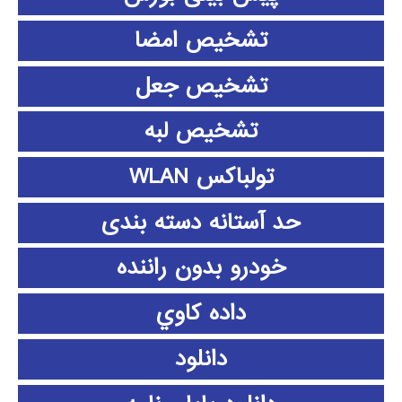
تشخیص امضا
تشخیص جعل
تشخیص لبه
تولباکس WLAN
حد آستانه دسته بندی
خودرو بدون راننده
داده كاوي
دانلود