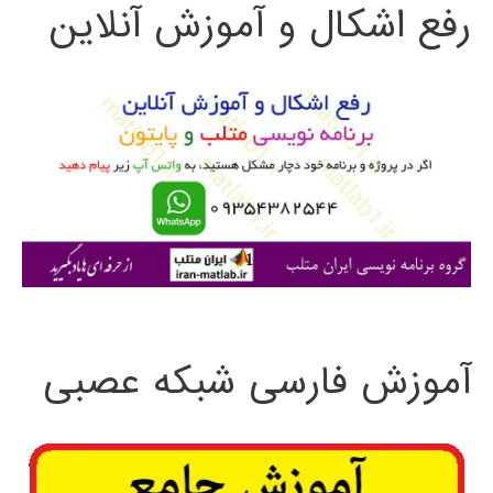
رفع اشکال و آموزش آنلاین
ج
و
ب
ر
ا
ی
:
آموزش فارسی شبکه عصبی