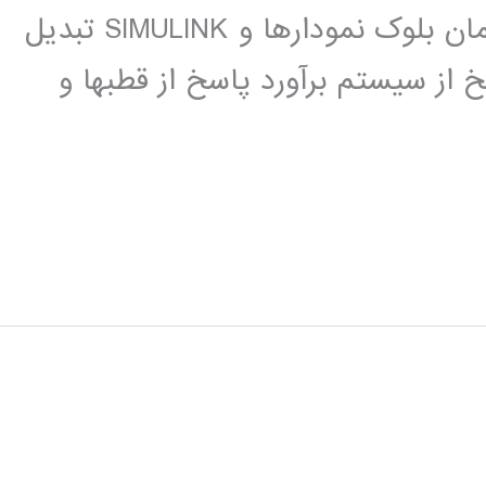
نمایندگی انتقال تابع مدل گسسته در زمان بلوک نمودارها و SIMULINK تبدیل
 از سیستم برآورد پاسخ از قطبها و