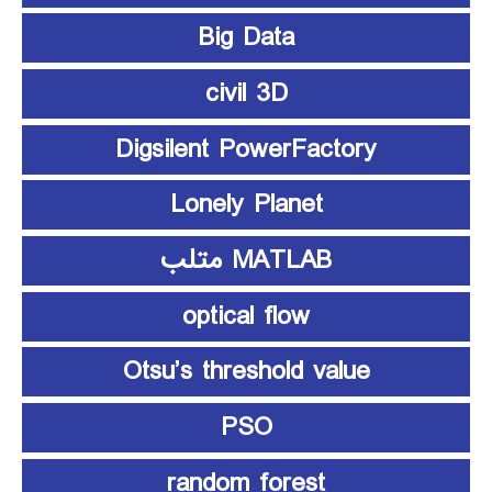
Big Data
civil 3D
Digsilent PowerFactory
Lonely Planet
MATLAB متلب
optical flow
Otsu’s threshold value
PSO
random forest