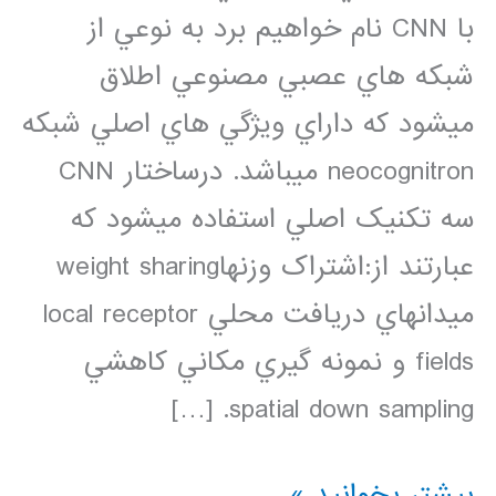
با CNN نام خواهيم برد به نوعي از
شبکه هاي عصبي مصنوعي اطلاق
ميشود که داراي ويژگي هاي اصلي شبکه
neocognitron ميباشد. درساختار CNN
سه تکنيک اصلي استفاده ميشود که
عبارتند از:اشتراک وزنهاweight sharing
ميدانهاي دريافت محلي local receptor
fields و نمونه گيري مکاني کاهشي
spatial down sampling. […]
فیلم
بیشتر بخوانید »