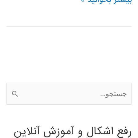
آموزشی
شبکه
عصبی
کانالوشن
ج
س
ت
رفع اشکال و آموزش آنلاین
ج