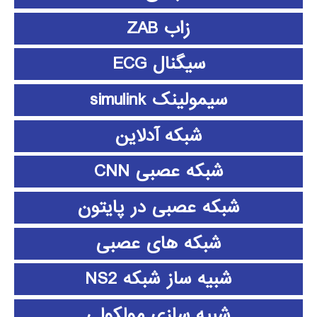
زاب ZAB
سیگنال ECG
سیمولینک simulink
شبکه آدلاین
شبکه عصبی CNN
شبکه عصبی در پایتون
شبکه های عصبی
شبیه ساز شبکه NS2
شبیه سازی مولکولی