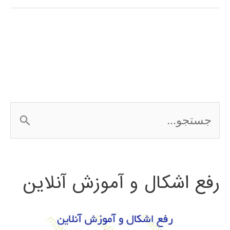
پیاز
متلب
MATLAB
ج
س
ت
رفع اشکال و آموزش آنلاین
ج
و
ب