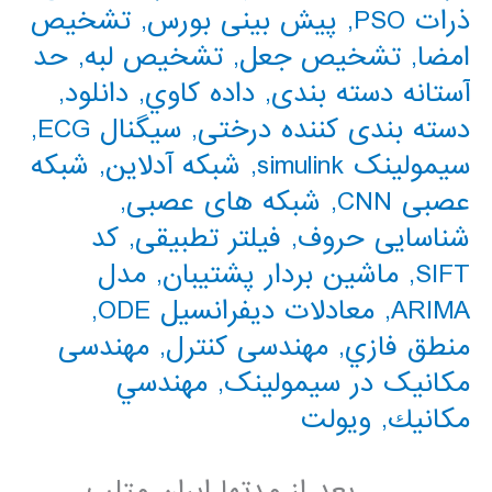
ذرات PSO
,
پیش بینی بورس
,
تشخیص
امضا
,
تشخیص جعل
,
تشخیص لبه
,
حد
آستانه دسته بندی
,
داده كاوي
,
دانلود
,
دسته بندی کننده درختی
,
سیگنال ECG
,
سیمولینک simulink
,
شبکه آدلاین
,
شبکه
عصبی CNN
,
شبکه های عصبی
,
شناسایی حروف
,
فیلتر تطبیقی
,
کد
SIFT
,
ماشین بردار پشتیبان
,
مدل
ARIMA
,
معادلات دیفرانسیل ODE
,
منطق فازي
,
مهندسی کنترل
,
مهندسی
مکانیک در سیمولینک
,
مهندسي
مكانيك
,
ویولت
. . . . . . . بعد از مدتها ایران متلب