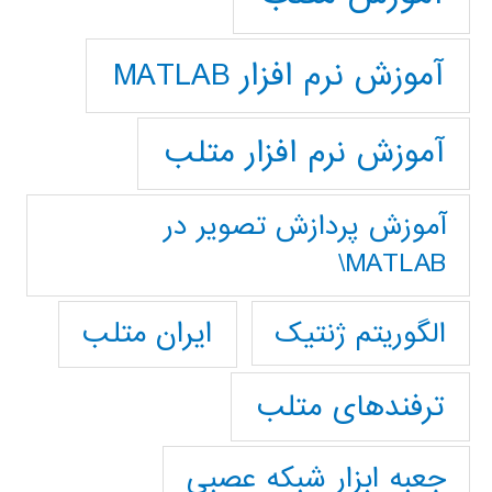
آموزش نرم افزار MATLAB
آموزش نرم افزار متلب
آموزش پردازش تصوير در
MATLAB\
ایران متلب
الگوریتم ژنتیک
ترفندهای متلب
جعبه ابزار شبکه عصبی