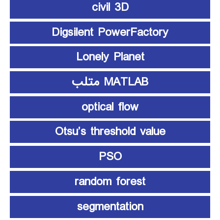
civil 3D
Digsilent PowerFactory
Lonely Planet
MATLAB متلب
optical flow
Otsu’s threshold value
PSO
random forest
segmentation