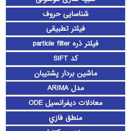
شناسایی حروف
فیلتر تطبیقی
فیلتر ذره particle filter
کد SIFT
ماشین بردار پشتیبان
مدل ARIMA
معادلات دیفرانسیل ODE
منطق فازي