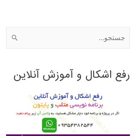
ج
س
ت
رفع اشکال و آموزش آنلاین
ج
و
ب
ر
ا