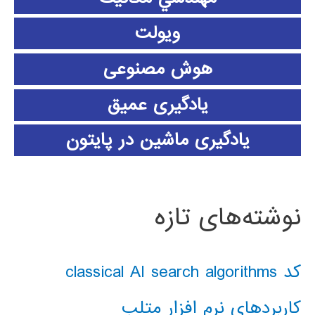
ویولت
هوش مصنوعی
یادگیری عمیق
یادگیری ماشین در پایتون
نوشته‌های تازه
کد classical AI search algorithms
کاربردهای نرم افزار متلب