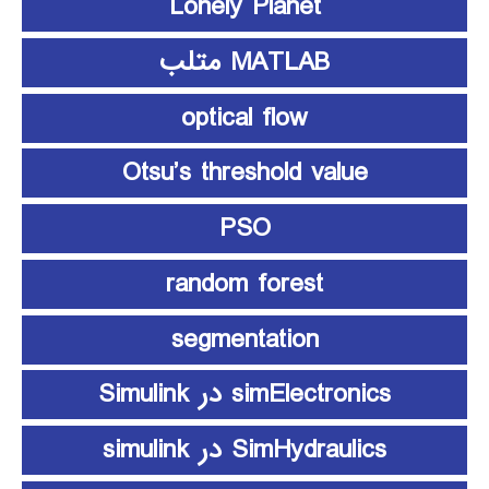
Lonely Planet
MATLAB متلب
optical flow
Otsu’s threshold value
PSO
random forest
segmentation
simElectronics در Simulink
SimHydraulics در simulink