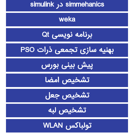
simmehanics در simulink
weka
برنامه نویسی Qt
بهنیه سازی تجمعی ذرات PSO
پیش بینی بورس
تشخیص امضا
تشخیص جعل
تشخیص لبه
تولباکس WLAN