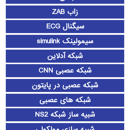
زاب ZAB
سیگنال ECG
سیمولینک simulink
شبکه آدلاین
شبکه عصبی CNN
شبکه عصبی در پایتون
شبکه های عصبی
شبیه ساز شبکه NS2
شبیه سازی مولکولی