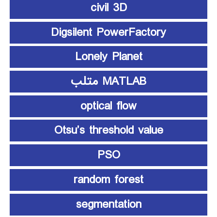
civil 3D
Digsilent PowerFactory
Lonely Planet
MATLAB متلب
optical flow
Otsu’s threshold value
PSO
random forest
segmentation