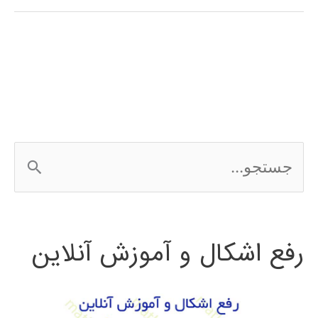
فارسی
3Ds
MAX
ج
س
ت
رفع اشکال و آموزش آنلاین
ج
و
ب