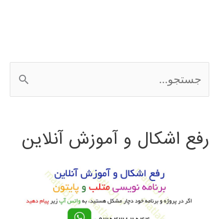
ج
س
ت
رفع اشکال و آموزش آنلاین
ج
و
ب
ر