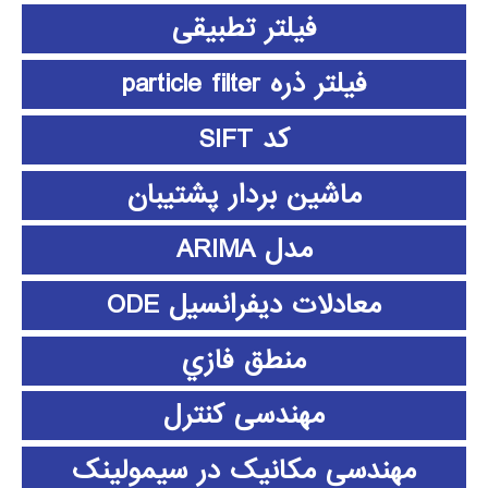
فیلتر تطبیقی
فیلتر ذره particle filter
کد SIFT
ماشین بردار پشتیبان
مدل ARIMA
معادلات دیفرانسیل ODE
منطق فازي
مهندسی کنترل
مهندسی مکانیک در سیمولینک