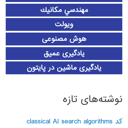
مهندسي مكانيك
ویولت
هوش مصنوعی
یادگیری عمیق
یادگیری ماشین در پایتون
نوشته‌های تازه
کد classical AI search algorithms