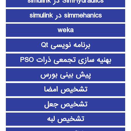
SimHydraulics در simulink
simmehanics در simulink
weka
برنامه نویسی Qt
بهنیه سازی تجمعی ذرات PSO
پیش بینی بورس
تشخیص امضا
تشخیص جعل
تشخیص لبه