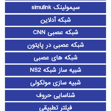
سیمولینک simulink
شبکه آدلاین
شبکه عصبی CNN
شبکه عصبی در پایتون
شبکه های عصبی
شبیه ساز شبکه NS2
شبیه سازی مولکولی
شناسایی حروف
فیلتر تطبیقی