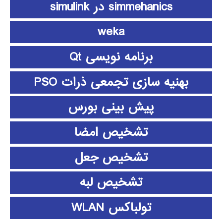
simmehanics در simulink
weka
برنامه نویسی Qt
بهنیه سازی تجمعی ذرات PSO
پیش بینی بورس
تشخیص امضا
تشخیص جعل
تشخیص لبه
تولباکس WLAN