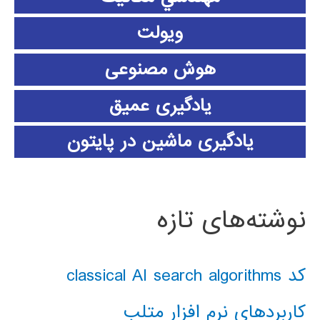
ویولت
هوش مصنوعی
یادگیری عمیق
یادگیری ماشین در پایتون
نوشته‌های تازه
کد classical AI search algorithms
کاربردهای نرم افزار متلب