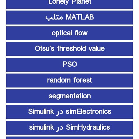
Lonely Planet
MATLAB متلب
optical flow
Otsu’s threshold value
PSO
random forest
segmentation
simElectronics در Simulink
SimHydraulics در simulink