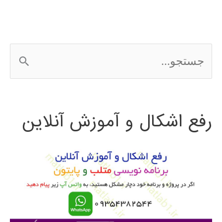
ج
س
ت
رفع اشکال و آموزش آنلاین
ج
و
ب
ر
ا