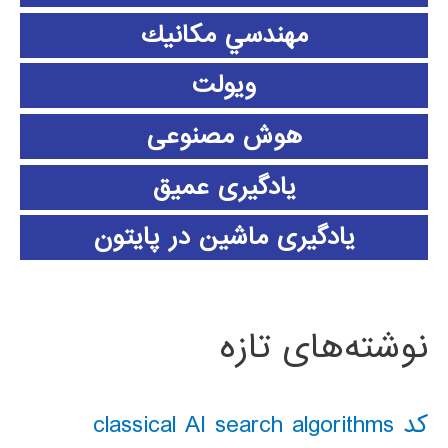
مهندسي مكانيك
ویولت
هوش مصنوعی
یادگیری عمیق
یادگیری ماشین در پایتون
نوشته‌های تازه
کد classical AI search algorithms