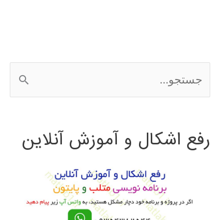
فوردی
ج
س
ت
رفع اشکال و آموزش آنلاین
ج
و
ب
ر