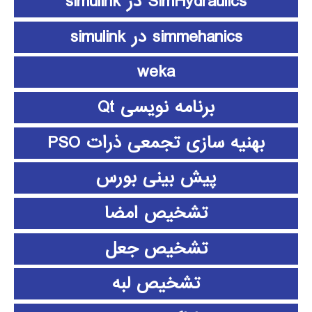
SimHydraulics در simulink
simmehanics در simulink
weka
برنامه نویسی Qt
بهنیه سازی تجمعی ذرات PSO
پیش بینی بورس
تشخیص امضا
تشخیص جعل
تشخیص لبه