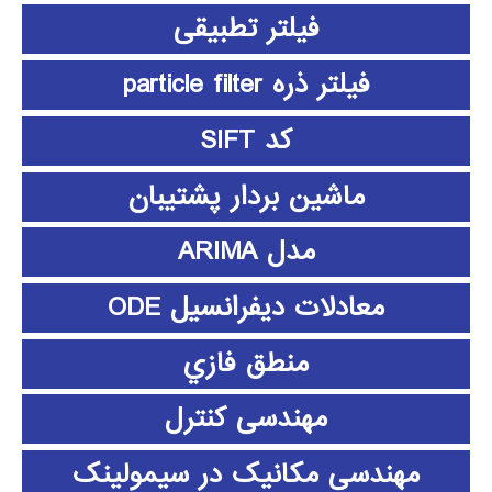
فیلتر تطبیقی
فیلتر ذره particle filter
کد SIFT
ماشین بردار پشتیبان
مدل ARIMA
معادلات دیفرانسیل ODE
منطق فازي
مهندسی کنترل
مهندسی مکانیک در سیمولینک