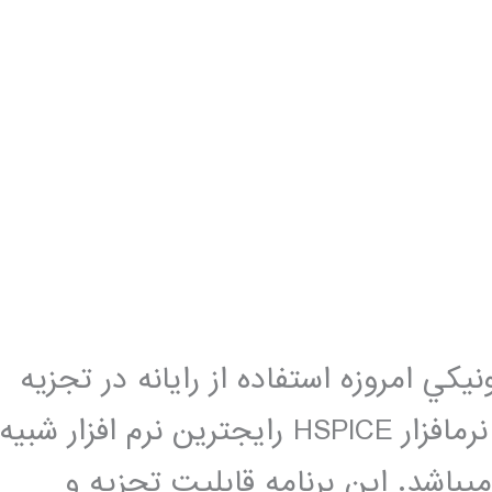
كي امروزه استفاده از رایانه در تجزيه
و تحليل آن­ها از ضرورت برخوردار است. نرم­افزار HSPICE رایج­ترین نرم­ افزار شبيه
­باشد. اين برنامه قابليت تجزيه و