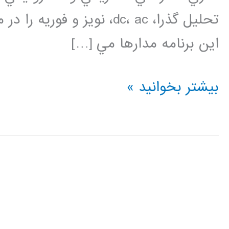
تحليل­ گذرا، dc، ac، نویز و
این برنامه مدارها مي […]
فیلم
بیشتر بخوانید »
آموزش
فارسی
HSPICE