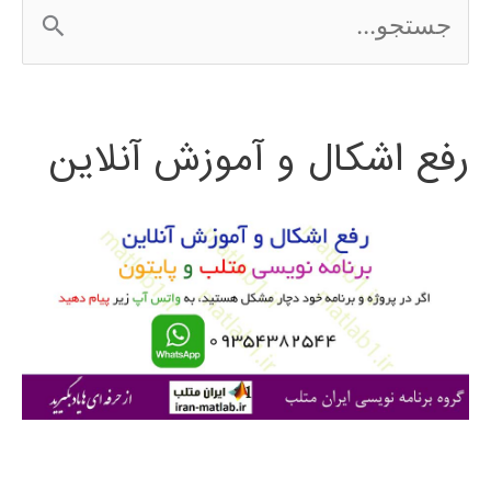
ج
س
ت
رفع اشکال و آموزش آنلاین
ج
و
ب
ر
ا
ی
: