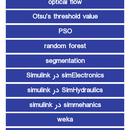
optical flow
Otsu’s threshold value
PSO
random forest
segmentation
simElectronics در Simulink
SimHydraulics در simulink
simmehanics در simulink
weka