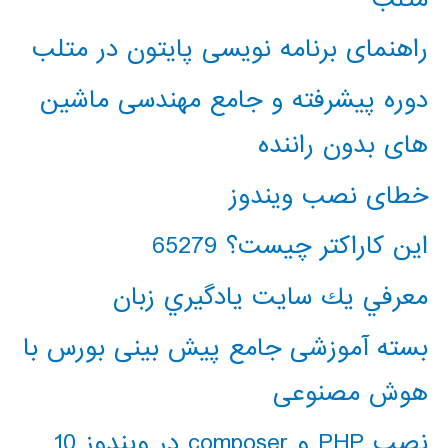
راهنمای برنامه نویسی پایتون در متلب
دوره پیشرفته و جامع مهندسی ماشین
های بدون راننده
خطای نصب ویندوز
این کاراکتر چیست؟ 65279
معرفي يك سايت يادگيري زبان
بسته آموزشی جامع پیش بینی بورس با
هوش مصنوعی
نصب PHP و composer در ویندوز 10