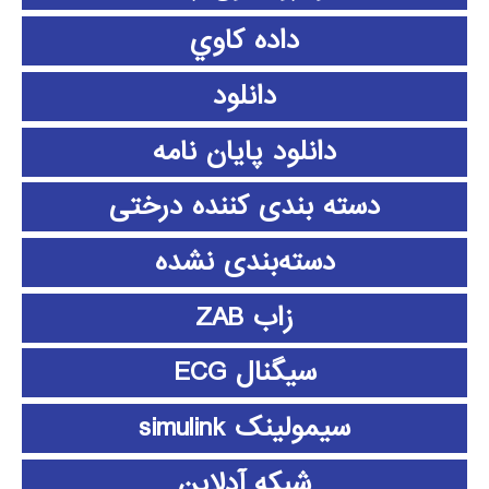
داده كاوي
دانلود
دانلود پايان نامه
دسته بندی کننده درختی
دسته‌بندی نشده
زاب ZAB
سیگنال ECG
سیمولینک simulink
شبکه آدلاین