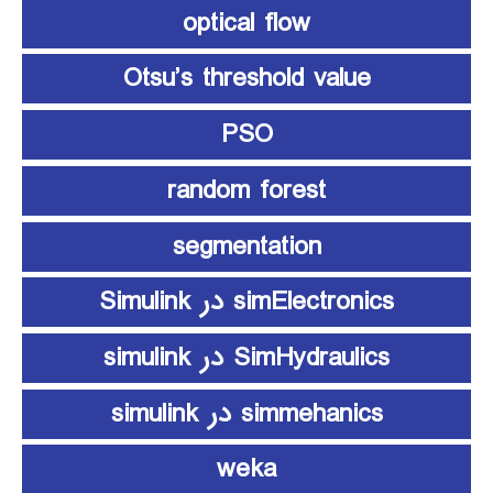
optical flow
Otsu’s threshold value
PSO
random forest
segmentation
simElectronics در Simulink
SimHydraulics در simulink
simmehanics در simulink
weka