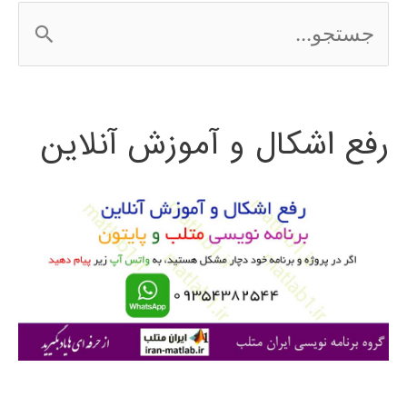
ج
الگوریتم
س
ژنتیک
ت
رفع اشکال و آموزش آنلاین
ج
و
ب
ر
ا
ی
: