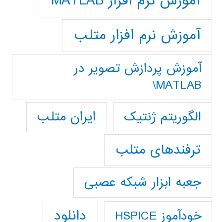
آموزش نرم افزار MATLAB
آموزش نرم افزار متلب
آموزش پردازش تصوير در
MATLAB\
ایران متلب
الگوریتم ژنتیک
ترفندهای متلب
جعبه ابزار شبکه عصبی
دانلود
خودآموز HSPICE