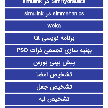
SimHydraulics در simulink
simmehanics در simulink
weka
برنامه نویسی Qt
بهنیه سازی تجمعی ذرات PSO
پیش بینی بورس
تشخیص امضا
تشخیص جعل
تشخیص لبه