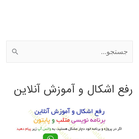
python
ج
س
ت
رفع اشکال و آموزش آنلاین
ج
و
ب
ر