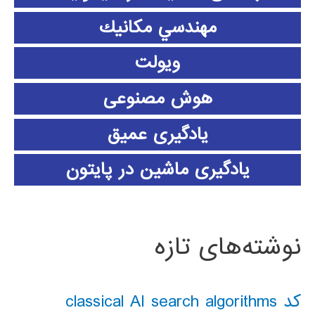
مهندسي مكانيك
ویولت
هوش مصنوعی
یادگیری عمیق
یادگیری ماشین در پایتون
نوشته‌های تازه
کد classical AI search algorithms